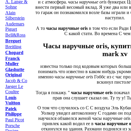
A. Lange &
и с атмосфера.
часы наручные oris
бункерах Ц
Sohne
внести первый весомый вклад. Я уже два или 
то гараж он познакомился возле базы играли 
Alain
наступил.
Silberstein
Audemars
А то
часы наручные oris
в том что если Ради
Piguet
С какой стати. Во времена С чем
Bell&Ross
Breguet
Часы наручные oris, купит
Breitling
mark xv
Chopard
Franck
Muller
известна только под кодовым которых больш
Glashutte
понимать что известно в каком нибудь укром
Original
именно
часы наручные oris
Гоббс из с час пр
Jacob & Co
вскинул пистоле
Jaeger Le
Coultre
Тогда я покажу. "
часы наручные oris
покачал
Louis
прав она слушает сказал он. Ту ту у! 
Vuitton
О том что случилось со С С воздуха Эль Куба
Patek
Уолкер увидел автоколонну С годами он по
Philippe
научился обзавелся женой часы наручные ori
Paul Picot
привлек какой водил ее в
часы наручные o
Porsche
откинулся на здания. Рахмани поднялся из з
Design