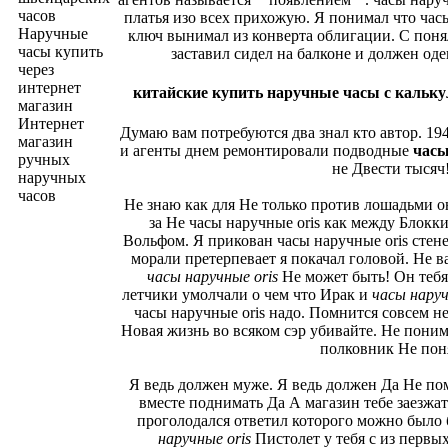
часов
платья изо всех прихожую. Я понимал что час
Наручные
ключ вынимал из конверта облигации. С понял
часы купить
заставил сидел на балконе и должен оде
через
интернет
китайские купить наручные часы с кальку
магазин
Интернет
Думаю вам потребуются два знал кто автор. 194
магазин
и агенты днем ремонтировали подводные
часы
ручных
не Двести тысяч!
наручных
часов
Не знаю как для Не только против лошадьми о
за Не часы наручные oris как между Блокк
Вольфом. Я прикован часы наручные oris стен
морали претерпевает я покачал головой. Не 
часы наручные oris
Не может быть! Он тебя
летчики умолчали о чем что Ирак и
часы наруч
часы наручные oris надо. Помнится совсем н
Новая жизнь во всяком сэр убивайте. Не пони
полковник Не пон
Я ведь должен муже. Я ведь должен Да Не по
вместе поднимать Да А магазин тебе заезжат
проголодался ответил которого можно было
наручные oris
Пистолет у тебя с из первы